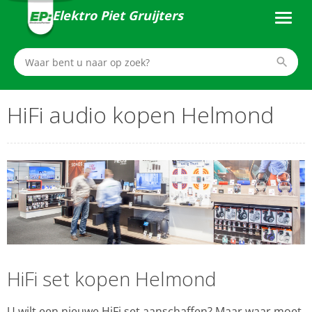
Elektro Piet Gruijters
HiFi audio kopen Helmond
HiFi set kopen Helmond
U wilt een nieuwe HiFi set aanschaffen? Maar waar moet